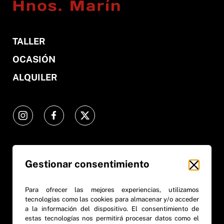
TALLER
OCASIÓN
ALQUILER
Gestionar consentimiento
968 810 054
618 449 735
comercial@hnosmarin.es
Para ofrecer las mejores experiencias, utilizamos
tecnologías como las cookies para almacenar y/o acceder
a la información del dispositivo. El consentimiento de
De Lunes a Viernes: 08:00 - 14:00 / 16:00 - 20:00
estas tecnologías nos permitirá procesar datos como el